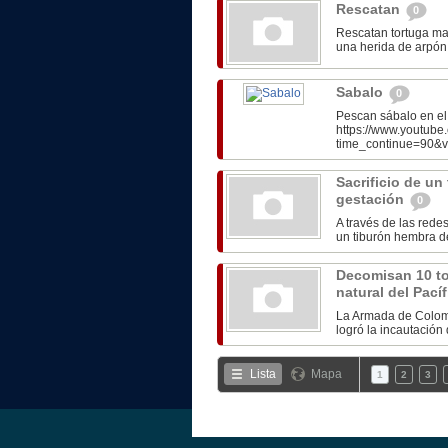
Rescatan
0
Rescatan tortuga ma
una herida de arpón e
Sabalo
0
Pescan sábalo en el 
https://www.youtube
time_continue=90&v
Sacrificio de un
gestación
0
A través de las rede
un tiburón hembra de
Decomisan 10 to
natural del Pací
La Armada de Colomb
logró la incautación 
Lista
Mapa
1
2
3