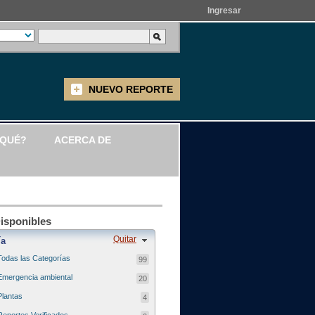
Ingresar
NUEVO REPORTE
 QUÉ?
ACERCA DE
Disponibles
Quitar
ía
Todas las Categorías
99
Emergencia ambiental
20
Plantas
4