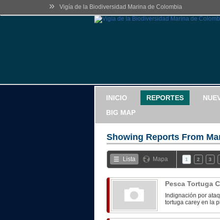
»
Vigía de la Biodiversidad Marina de Colombia
INICIO
REPORTES
NUE
BIG MAP
Showing Reports From
Mar
Lista
Mapa
1
2
3
Pesca Tortuga 
Indignación por ata
tortuga carey en la p