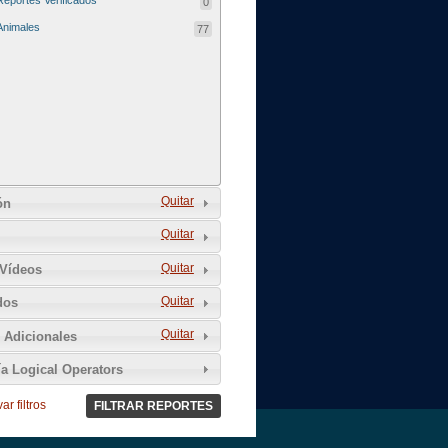
Reportes Verificados
0
Animales
77
Quitar
ón
Quitar
Quitar
 Vídeos
Quitar
dos
Quitar
Adicionales
ía Logical Operators
ar filtros
FILTRAR REPORTES