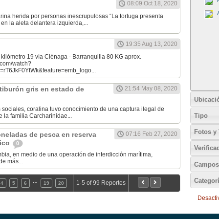
08:09 Oct 18, 2020
rina herida por personas inescrupulosas “La tortuga presenta
n la aleta delantera izquierda,...
19:35 Aug 13, 2020
kilómetro 19 vía Ciénaga - Barranquilla 80 KG aprox.
.com/watch?
=rT6JkF0YtWk&feature=emb_logo...
 tiburón gris en estado de
21:54 May 08, 2020
Ubicaci
s sociales, coralina tuvo conocimiento de una captura ilegal de
Tipo
 la familia Carcharinidae...
Fotos y
neladas de pesca en reserva
07:16 Feb 27, 2020
fico
0
Verifica
ia, en medio de una operación de interdicción marítima,
de más...
Campos 
Categor
…
1-5 of 99 Reportes
4
5
6
19
20
Desactiv