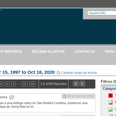
VO REPORTE
RECIBIR ALERTAS
CONTACTO
PARA
 15, 1997 to Oct 18, 2020
Cambiar rango de fechas
Filtros 
…
1-5 of 99 Reportes
4
5
6
19
20
Categor
08:21 Oct 18, 2020
Carey
13
que a una tortuga carey en San Andrés Coralina, evidencio una
laya de Jenny Bay en el...