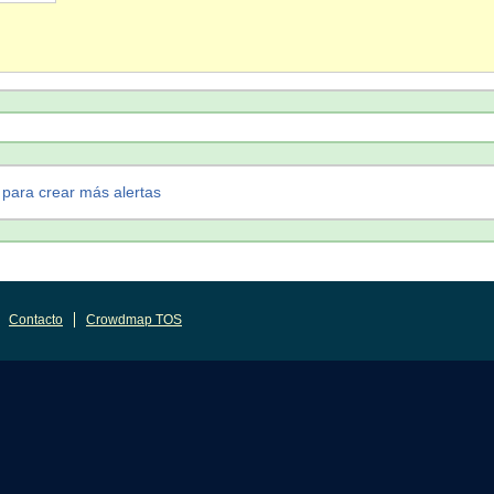
 para crear más alertas
Contacto
Crowdmap TOS