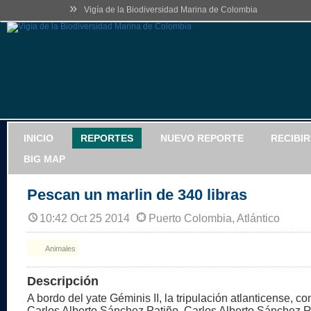
»
Vigía de la Biodiversidad Marina de Colombia
INICIO
REPORTES
NUEVO REPORTE
RECIBI
BIG MAP
Pescan un marlin de 340 libras
10:42 Oct 25 2014
Puerto Colombia, Atlántico
Animales
Descripción
A bordo del yate Géminis II, la tripulación atlanticense, c
Carlos Alberto Sánchez Patiño, Carlos Alberto Sánchez 