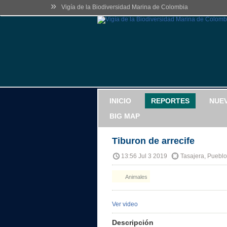
»
Vigía de la Biodiversidad Marina de Colombia
INICIO
REPORTES
NUE
BIG MAP
Tiburon de arrecife
13:56 Jul 3 2019
Tasajera, Puebl
Animales
Ver video
Descripción