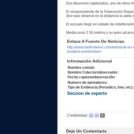
Dos tiburones capturados, uno de ellos m
El vicepresidente de la Federación Depa
dice que observó en la distancia la aleta 
El escualo llegó en estado de indefensió
Medía unos 2.50 metros y su peso alcanz
Enlace A Fuente De Noticias
http://www.delfinstereo.com/web/este-es-
tasajera-puebloviejo/
Información Adicional
Nombre común:
Nombre Colector/observador:
Fecha captura/observación:
Numero de ejemplares:
Tipo de Evidencia (Periodico, foto, etc):
Seccion de experto
Credibilidad:
0
Deje Un Comentario