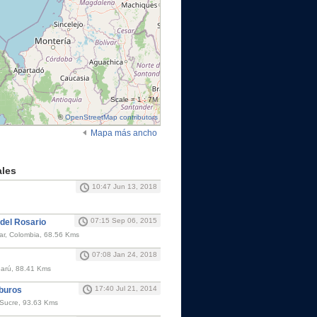
Scale = 1 : 7M
©
OpenStreetMap contributors
Mapa más ancho
ales
10:47 Jun 13, 2018
07:15 Sep 06, 2015
 del Rosario
ivar, Colombia, 68.56 Kms
07:08 Jan 24, 2018
Barú, 88.41 Kms
17:40 Jul 21, 2014
buros
, Sucre, 93.63 Kms