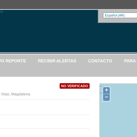
VO REPORTE
RECIBIR ALERTAS
CONTACTO
PARA
NO VERIFICADO
+
o Viejo, Magdalena
−