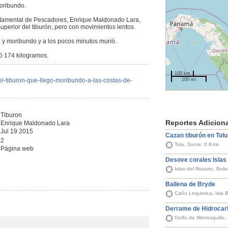
oribundo.
rtamental de Pescadores, Enrique Maldonado Lara,
superior del tiburón, pero con movimientos lentos.
n y moribundo y a los pocos minutos murió.
ó 174 kilogramos.
100 km
100 mi
el-tiburon-que-llego-moribundo-a-las-costas-de-
Tiburon
Reportes Adicion
Enrique Maldonado Lara
Jul 19 2015
Cazan tiburón en Tolu
2
Tolu, Sucre, 0 Kms
Página web
Desove corales Islas
Islas del Rosario, Bol
Ballena de Bryde
Caño Lequerica, Isla 
Derrame de Hidrocar
Golfo de Morrosquillo