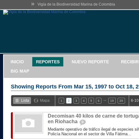
»
Vigía de la Biodiversidad Marina de Colombia
INICIO
REPORTES
NUEVO REPORTE
RECIBI
BIG MAP
Showing Reports From
Mar 15, 1997 to Oct 18, 
…
Lista
Mapa
6-10
1
2
3
4
5
6
19
20
Decomisan 40 kilos de carne de tortug
en Riohacha
0
Mediante operativo de tráfico ilegal de especies sil
Policía Nacional en el sector de Villa Fátima...