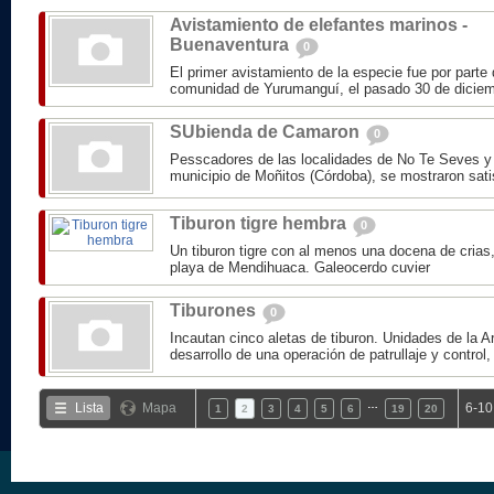
Avistamiento de elefantes marinos -
Buenaventura
0
El primer avistamiento de la especie fue por parte
comunidad de Yurumanguí, el pasado 30 de diciemb
SUbienda de Camaron
0
Pesscadores de las localidades de No Te Seves y
municipio de Moñitos (Córdoba), se mostraron sati
Tiburon tigre hembra
0
Un tiburon tigre con al menos una docena de crias
playa de Mendihuaca. Galeocerdo cuvier
Tiburones
0
Incautan cinco aletas de tiburon. Unidades de la A
desarrollo de una operación de patrullaje y control,
…
Lista
Mapa
6-10
1
2
3
4
5
6
19
20