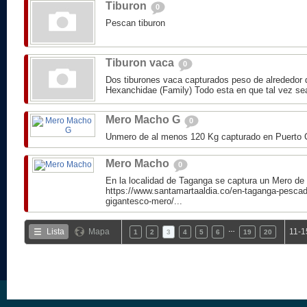
Tiburon
0
Pescan tiburon
Tiburon vaca
0
Dos tiburones vaca capturados peso de alrededor 
Hexanchidae (Family) Todo esta en que tal vez se
Mero Macho G
0
Unmero de al menos 120 Kg capturado en Puerto 
Mero Macho
0
En la localidad de Taganga se captura un Mero de
https://www.santamartaaldia.co/en-taganga-pescad
gigantesco-mero/...
…
Lista
Mapa
11-1
1
2
3
4
5
6
19
20