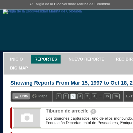
»
Vigía de la Biodiversidad Marina de Colombia
INICIO
REPORTES
NUEVO REPORTE
RECIBI
BIG MAP
Showing Reports From
Mar 15, 1997 to Oct 18, 
…
Lista
Mapa
11-1
1
2
3
4
5
6
19
20
Tiburon de arrecife
0
Dos tiburones capturados, uno de ellos moribundo.
Federación Departamental de Pescadores, Enrique